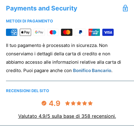
speciali. Offriamo uno sconto dedicato a tutti gli enti del
Acquistare campioni senza stampa
Payments and Security
Terzo Settore.
METODI DI PAGAMENTO
Per registrare la tua associazione clicca
qui
PREVENTIVO & ANTEPRIMA
Il tuo pagamento è processato in sicurezza. Non
conserviamo i dettagli della carta di credito e non
abbiamo accesso alle informazioni relative alla carta di
credito. Puoi pagare anche con
Bonifico Bancario
.
RECENSIONI DEL SITO
4.9
Valutato 4.9/5 sulla base di 358 recensioni.