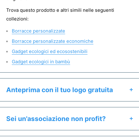
Trova questo prodotto e altri simili nelle seguenti
collezioni:
Borracce personalizzate
Borracce personalizzate economiche
Gadget ecologici ed ecosostenibili
Gadget ecologici in bambù
Anteprima con il tuo logo gratuita
Clicca il pulsante "Preventivo & Anteprima" per:
Calcolare il prezzo esatto del prodotto
Sei un'associazione non profit?
Ricevere un'anteprima gratuita entro 24h
Se sei un'associazione non profit hai diritto a prezzi
Salvare un preventivo