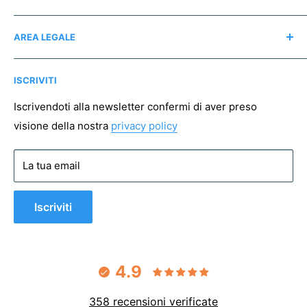
Recensioni
Regali consapevoli
AREA LEGALE
Instagram
Associazioni no profit
Mappa del sito
Pagamento sicuro
ISCRIVITI
Spedizioni
Resi
Iscrivendoti alla newsletter confermi di aver preso
visione della nostra
privacy policy
Condizioni di vendita
Privacy policy
La tua email
Cookie policy
Iscriviti
4.9
358 recensioni verificate