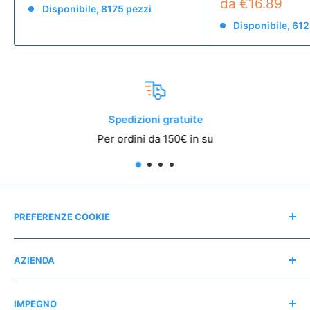
da €16.89
Disponibile, 8175 pezzi
Disponibile, 612
Spedizioni gratuite
Per ordini da 150€ in su
PREFERENZE COOKIE
Modifica consensi
AZIENDA
Contatti
IMPEGNO
Chi siamo