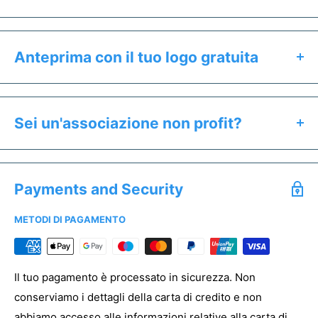
Anteprima con il tuo logo gratuita
Clicca il pulsante "Preventivo & Anteprima" per:
Calcolare il prezzo esatto del prodotto
Sei un'associazione non profit?
Ricevere un'anteprima gratuita entro 24h
Se sei un'associazione non profit hai diritto a prezzi
Salvare un preventivo
speciali. Offriamo uno sconto dedicato a tutti gli enti del
Acquistare campioni senza stampa
Payments and Security
Terzo Settore.
METODI DI PAGAMENTO
Per registrare la tua associazione clicca
qui
PREVENTIVO & ANTEPRIMA
Il tuo pagamento è processato in sicurezza. Non
conserviamo i dettagli della carta di credito e non
abbiamo accesso alle informazioni relative alla carta di