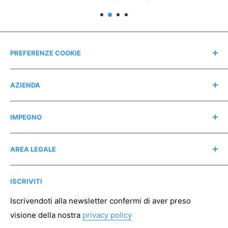
PREFERENZE COOKIE
Modifica consensi
AZIENDA
Contatti
IMPEGNO
Chi siamo
Recensioni
Regali consapevoli
AREA LEGALE
Instagram
Associazioni no profit
Mappa del sito
Pagamento sicuro
ISCRIVITI
Spedizioni
Resi
Iscrivendoti alla newsletter confermi di aver preso
visione della nostra
privacy policy
Condizioni di vendita