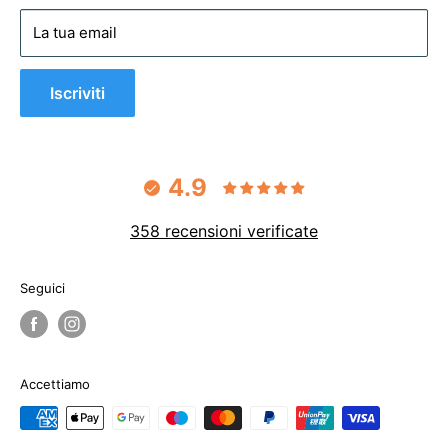
Privacy policy
La tua email
Cookie policy
Iscriviti
4.9
358 recensioni verificate
Seguici
Accettiamo