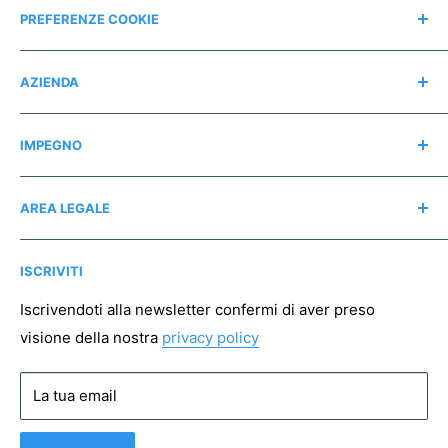
PREFERENZE COOKIE
Modifica consensi
AZIENDA
Contatti
IMPEGNO
Chi siamo
Recensioni
Regali consapevoli
AREA LEGALE
Instagram
Associazioni no profit
Mappa del sito
Pagamento sicuro
ISCRIVITI
Spedizioni
Resi
Iscrivendoti alla newsletter confermi di aver preso
visione della nostra
privacy policy
Condizioni di vendita
Privacy policy
La tua email
Cookie policy