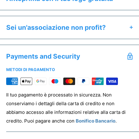
Clicca il pulsante "Preventivo & Anteprima" per:
Calcolare il prezzo esatto del prodotto
Sei un'associazione non profit?
Ricevere un'anteprima gratuita entro 24h
Se sei un'associazione non profit hai diritto a prezzi
Salvare un preventivo
speciali. Offriamo uno sconto dedicato a tutti gli enti del
Acquistare campioni senza stampa
Payments and Security
Terzo Settore.
METODI DI PAGAMENTO
Per registrare la tua associazione clicca
qui
PREVENTIVO & ANTEPRIMA
Il tuo pagamento è processato in sicurezza. Non
conserviamo i dettagli della carta di credito e non
abbiamo accesso alle informazioni relative alla carta di
credito. Puoi pagare anche con
Bonifico Bancario
.