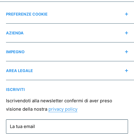
PREFERENZE COOKIE
Modifica consensi
AZIENDA
Contatti
IMPEGNO
Chi siamo
Recensioni
Regali consapevoli
AREA LEGALE
Instagram
Associazioni no profit
Mappa del sito
Pagamento sicuro
ISCRIVITI
Spedizioni
Resi
Iscrivendoti alla newsletter confermi di aver preso
visione della nostra
privacy policy
Condizioni di vendita
Privacy policy
La tua email
Cookie policy