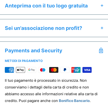
Anteprima con il tuo logo gratuita
Clicca il pulsante "Preventivo & Anteprima" per:
Calcolare il prezzo esatto del prodotto
Sei un'associazione non profit?
Ricevere un'anteprima gratuita entro 24h
Se sei un'associazione non profit hai diritto a prezzi
Salvare un preventivo
speciali. Offriamo uno sconto dedicato a tutti gli enti del
Acquistare campioni senza stampa
Payments and Security
Terzo Settore.
METODI DI PAGAMENTO
Per registrare la tua associazione clicca
qui
PREVENTIVO & ANTEPRIMA
Il tuo pagamento è processato in sicurezza. Non
conserviamo i dettagli della carta di credito e non
abbiamo accesso alle informazioni relative alla carta di
credito. Puoi pagare anche con
Bonifico Bancario
.