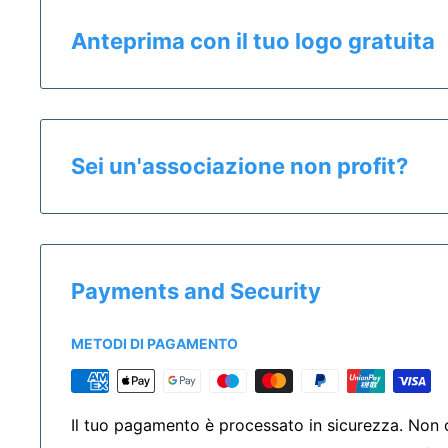
Anteprima con il tuo logo gratuita
Clicca il pulsante "Preventivo & Anteprima" per:
Calcolare il prezzo esatto del prodotto
Sei un'associazione non profit?
Ricevere un'anteprima gratuita entro 24h
Salvare un preventivo
Se sei un'associazione non profit hai diritto a pre
Acquistare campioni senza stampa
sconto dedicato a tutti gli enti del Terzo Settore.
Payments and Security
Per registrare la tua associazione clicca
qui
PREVENTIVO & ANTE
METODI DI PAGAMENTO
Il tuo pagamento è processato in sicurezza. Non c