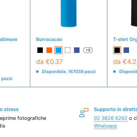
altimore
Burrocacao
T-shirt Or
+9
da €0.37
da €4.
Disponibile, 167039 pezzi
Disponib
1 pezzi
o stress
Supporto in dirett
eprime fotografiche
02 3826 6262
o c
tis
Whatsapp