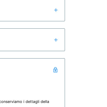
zzi speciali. Offriamo uno
PRIMA
onserviamo i dettagli della