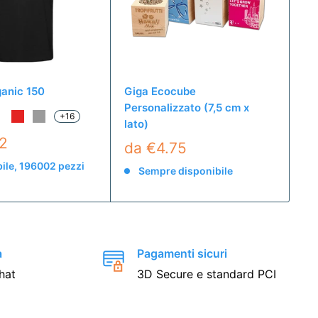
ganic 150
Giga Ecocube
T-
Personalizzato (7,5 cm x
+16
lato)
22
d
da €4.75
ile, 196002 pezzi
Sempre disponibile
a
Pagamenti sicuri
hat
3D Secure e standard PCI