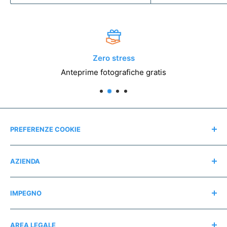
Zero stress
Anteprime fotografiche gratis
PREFERENZE COOKIE
Modifica consensi
AZIENDA
Contatti
IMPEGNO
Chi siamo
Recensioni
Regali consapevoli
AREA LEGALE