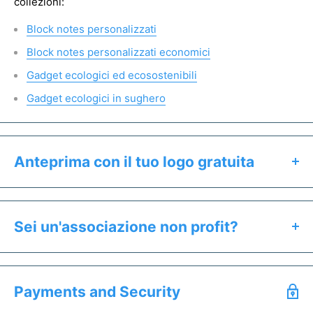
collezioni:
Block notes personalizzati
Block notes personalizzati economici
Gadget ecologici ed ecosostenibili
Gadget ecologici in sughero
Anteprima con il tuo logo gratuita
Clicca il pulsante "Preventivo & Anteprima" per:
Calcolare il prezzo esatto del prodotto
Sei un'associazione non profit?
Ricevere un'anteprima gratuita entro 24h
Se sei un'associazione non profit hai diritto a prezzi
Salvare un preventivo
speciali. Offriamo uno sconto dedicato a tutti gli enti del
Acquistare campioni senza stampa
Payments and Security
Terzo Settore.