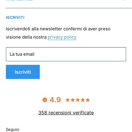
Instagram
Associazioni no profit
Mappa del sito
Pagamento sicuro
ISCRIVITI
Spedizioni
Resi
Iscrivendoti alla newsletter confermi di aver preso
visione della nostra
privacy policy
Condizioni di vendita
Privacy policy
La tua email
Cookie policy
Iscriviti
4.9
358 recensioni verificate
Seguici