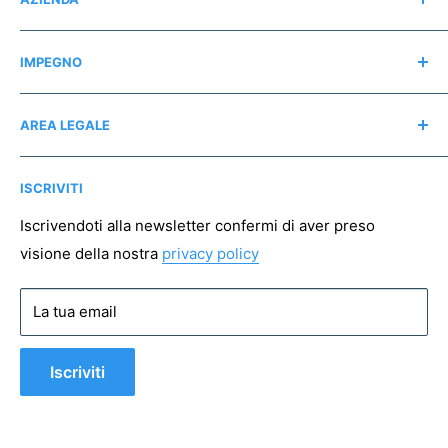
Contatti
IMPEGNO
Chi siamo
Recensioni
Regali consapevoli
AREA LEGALE
Instagram
Associazioni no profit
Mappa del sito
Pagamento sicuro
ISCRIVITI
Spedizioni
Resi
Iscrivendoti alla newsletter confermi di aver preso
visione della nostra
privacy policy
Condizioni di vendita
Privacy policy
La tua email
Cookie policy
Iscriviti