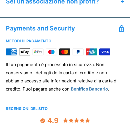
Sei un'associazione non profit?
Ricevere un'anteprima gratuita entro 24h
Se sei un'associazione non profit hai diritto a prezzi
Salvare un preventivo
speciali. Offriamo uno sconto dedicato a tutti gli enti del
Acquistare campioni senza stampa
Payments and Security
Terzo Settore.
METODI DI PAGAMENTO
Per registrare la tua associazione clicca
qui
PREVENTIVO & ANTEPRIMA
Il tuo pagamento è processato in sicurezza. Non
conserviamo i dettagli della carta di credito e non
abbiamo accesso alle informazioni relative alla carta di
credito. Puoi pagare anche con
Bonifico Bancario
.
RECENSIONI DEL SITO
4.9