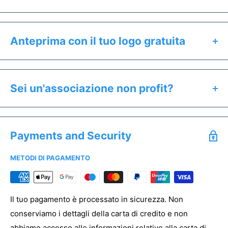
Anteprima con il tuo logo gratuita
Clicca il pulsante "Preventivo & Anteprima" per:
Calcolare il prezzo esatto del prodotto
Sei un'associazione non profit?
Ricevere un'anteprima gratuita entro 24h
Se sei un'associazione non profit hai diritto a prezzi
Salvare un preventivo
speciali. Offriamo uno sconto dedicato a tutti gli enti del
Acquistare campioni senza stampa
Payments and Security
Terzo Settore.
METODI DI PAGAMENTO
Per registrare la tua associazione clicca
qui
PREVENTIVO & ANTEPRIMA
Il tuo pagamento è processato in sicurezza. Non
conserviamo i dettagli della carta di credito e non
abbiamo accesso alle informazioni relative alla carta di