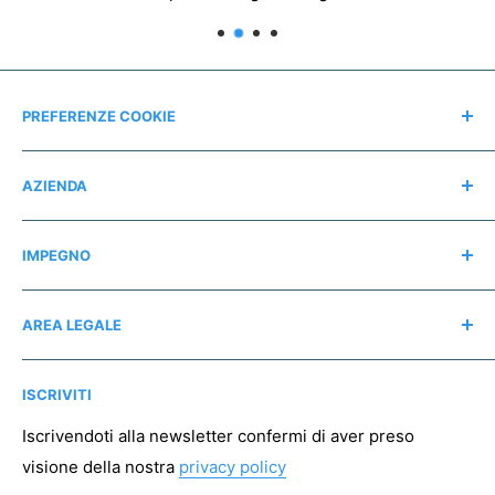
PREFERENZE COOKIE
Modifica consensi
AZIENDA
Contatti
IMPEGNO
Chi siamo
Recensioni
Regali consapevoli
AREA LEGALE
Instagram
Associazioni no profit
Mappa del sito
Pagamento sicuro
ISCRIVITI
Spedizioni
Resi
Iscrivendoti alla newsletter confermi di aver preso
visione della nostra
privacy policy
Condizioni di vendita