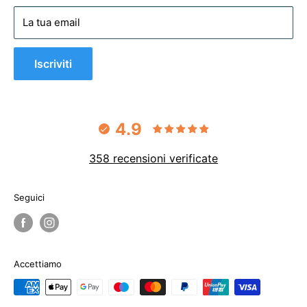
Privacy policy
La tua email
Cookie policy
Iscriviti
4.9
358 recensioni verificate
Seguici
Accettiamo