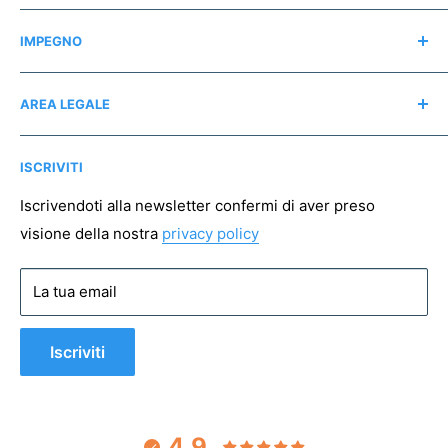
Contatti
IMPEGNO
Chi siamo
Recensioni
Regali consapevoli
AREA LEGALE
Instagram
Associazioni no profit
Mappa del sito
Pagamento sicuro
ISCRIVITI
Spedizioni
Resi
Iscrivendoti alla newsletter confermi di aver preso
visione della nostra
privacy policy
Condizioni di vendita
Privacy policy
La tua email
Cookie policy
Iscriviti
4.9