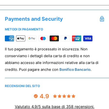
Ricevere un'anteprima gratuita entro 24h
Se sei un'associazione non profit hai diritto a prezzi
Salvare un preventivo
speciali. Offriamo uno sconto dedicato a tutti gli enti del
Acquistare campioni senza stampa
Payments and Security
Terzo Settore.
METODI DI PAGAMENTO
Per registrare la tua associazione clicca
qui
PREVENTIVO & ANTEPRIMA
Il tuo pagamento è processato in sicurezza. Non
conserviamo i dettagli della carta di credito e non
abbiamo accesso alle informazioni relative alla carta di
credito. Puoi pagare anche con
Bonifico Bancario
.
RECENSIONI DEL SITO
4.9
Valutato 4.9/5 sulla base di 358 recensioni.