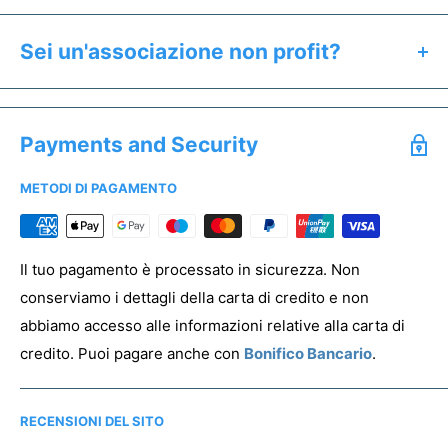
Clicca il pulsante "Preventivo & Anteprima" per:
Calcolare il prezzo esatto del prodotto
Sei un'associazione non profit?
Ricevere un'anteprima gratuita entro 24h
Se sei un'associazione non profit hai diritto a prezzi
Salvare un preventivo
speciali. Offriamo uno sconto dedicato a tutti gli enti del
Acquistare campioni senza stampa
Payments and Security
Terzo Settore.
METODI DI PAGAMENTO
Per registrare la tua associazione clicca
qui
PREVENTIVO & ANTEPRIMA
Il tuo pagamento è processato in sicurezza. Non
conserviamo i dettagli della carta di credito e non
abbiamo accesso alle informazioni relative alla carta di
credito. Puoi pagare anche con
Bonifico Bancario
.
RECENSIONI DEL SITO