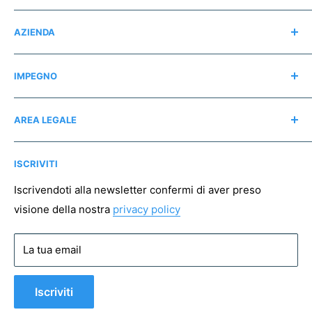
Modifica consensi
AZIENDA
Contatti
IMPEGNO
Chi siamo
Recensioni
Regali consapevoli
AREA LEGALE
Instagram
Associazioni no profit
Mappa del sito
Pagamento sicuro
ISCRIVITI
Spedizioni
Resi
Iscrivendoti alla newsletter confermi di aver preso
visione della nostra
privacy policy
Condizioni di vendita
Privacy policy
La tua email
Cookie policy
Iscriviti