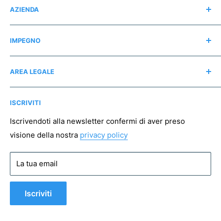
AZIENDA
Contatti
IMPEGNO
Chi siamo
Recensioni
Regali consapevoli
AREA LEGALE
Instagram
Associazioni no profit
Mappa del sito
Pagamento sicuro
ISCRIVITI
Spedizioni
Resi
Iscrivendoti alla newsletter confermi di aver preso
visione della nostra
privacy policy
Condizioni di vendita
Privacy policy
La tua email
Cookie policy
Iscriviti