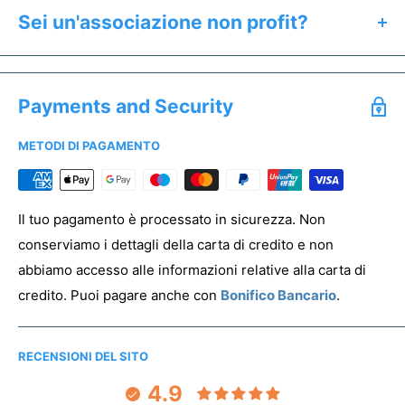
Calcolare il prezzo esatto del prodotto
Sei un'associazione non profit?
Ricevere un'anteprima gratuita entro 24h
Se sei un'associazione non profit hai diritto a prezzi
Salvare un preventivo
speciali. Offriamo uno sconto dedicato a tutti gli enti del
Acquistare campioni senza stampa
Payments and Security
Terzo Settore.
METODI DI PAGAMENTO
Per registrare la tua associazione clicca
qui
PREVENTIVO & ANTEPRIMA
Il tuo pagamento è processato in sicurezza. Non
conserviamo i dettagli della carta di credito e non
abbiamo accesso alle informazioni relative alla carta di
credito. Puoi pagare anche con
Bonifico Bancario
.
RECENSIONI DEL SITO
4.9