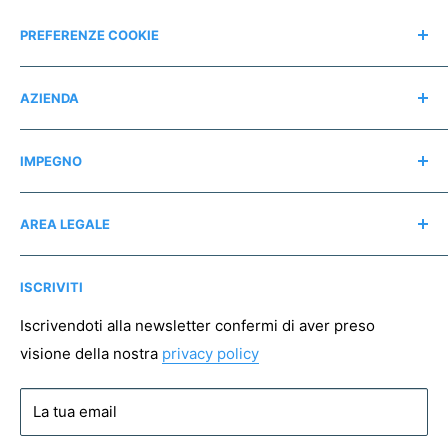
PREFERENZE COOKIE
Modifica consensi
AZIENDA
Contatti
IMPEGNO
Chi siamo
Recensioni
Regali consapevoli
AREA LEGALE
Instagram
Associazioni no profit
Mappa del sito
Pagamento sicuro
ISCRIVITI
Spedizioni
Resi
Iscrivendoti alla newsletter confermi di aver preso
visione della nostra
privacy policy
Condizioni di vendita
Privacy policy
La tua email
Cookie policy