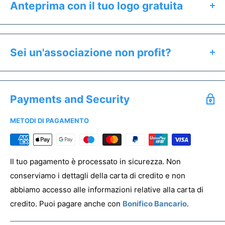
Anteprima con il tuo logo gratuita
Clicca il pulsante "Preventivo & Anteprima" per:
Calcolare il prezzo esatto del prodotto
Sei un'associazione non profit?
Ricevere un'anteprima gratuita entro 24h
Se sei un'associazione non profit hai diritto a prezzi
Salvare un preventivo
speciali. Offriamo uno sconto dedicato a tutti gli enti del
Acquistare campioni senza stampa
Payments and Security
Terzo Settore.
METODI DI PAGAMENTO
Per registrare la tua associazione clicca
qui
PREVENTIVO & ANTEPRIMA
Il tuo pagamento è processato in sicurezza. Non
conserviamo i dettagli della carta di credito e non
abbiamo accesso alle informazioni relative alla carta di
credito. Puoi pagare anche con
Bonifico Bancario
.