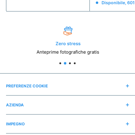
Disponibile, 601
Zero stress
Anteprime fotografiche gratis
PREFERENZE COOKIE
Modifica consensi
AZIENDA
Contatti
IMPEGNO
Chi siamo