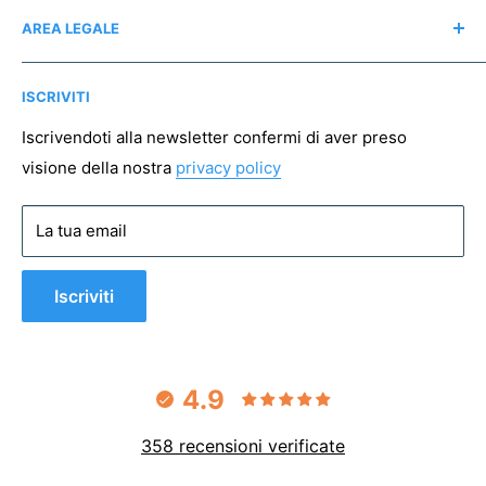
Recensioni
Regali consapevoli
AREA LEGALE
Instagram
Associazioni no profit
Mappa del sito
Pagamento sicuro
ISCRIVITI
Spedizioni
Resi
Iscrivendoti alla newsletter confermi di aver preso
visione della nostra
privacy policy
Condizioni di vendita
Privacy policy
La tua email
Cookie policy
Iscriviti
4.9
358 recensioni verificate