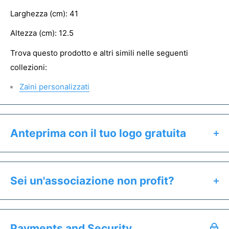
Larghezza (cm): 41
Altezza (cm): 12.5
Trova questo prodotto e altri simili nelle seguenti
collezioni:
Zaini personalizzati
Anteprima con il tuo logo gratuita
Clicca il pulsante "Preventivo & Anteprima" per:
Calcolare il prezzo esatto del prodotto
Sei un'associazione non profit?
Ricevere un'anteprima gratuita entro 24h
Se sei un'associazione non profit hai diritto a prezzi
Salvare un preventivo
speciali. Offriamo uno sconto dedicato a tutti gli enti del
Acquistare campioni senza stampa
Payments and Security