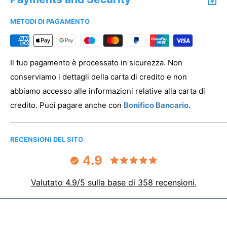
Terzo Settore.
METODI DI PAGAMENTO
Per registrare la tua associazione clicca
qui
PREVENTIVO & ANTEPRIMA
Il tuo pagamento è processato in sicurezza. Non
conserviamo i dettagli della carta di credito e non
abbiamo accesso alle informazioni relative alla carta di
credito. Puoi pagare anche con
Bonifico Bancario
.
RECENSIONI DEL SITO
4.9
Valutato 4.9/5 sulla base di 358 recensioni.